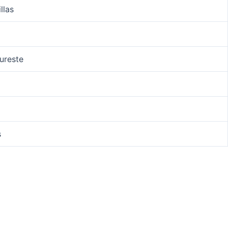
llas
Sureste
s