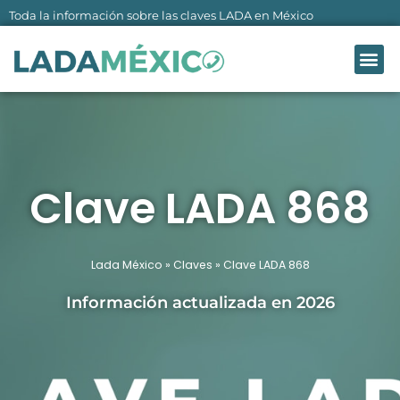
Ir
Toda la información sobre las claves LADA en México
al
Me
contenido
LADA MÉXI
SOBRE NO
Clave LADA 868
Lada México
»
Claves
»
Clave LADA 868
Información actualizada en 2026