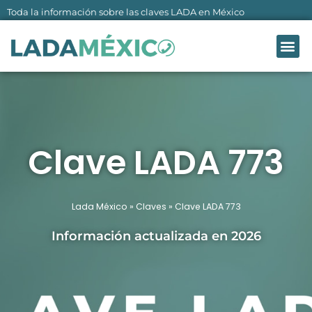
Ir
Toda la información sobre las claves LADA en México
al
Me
contenido
LADA MÉXI
SOBRE NO
Clave LADA 773
Lada México
»
Claves
»
Clave LADA 773
Información actualizada en 2026