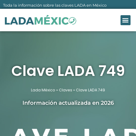
Ir
Toda la información sobre las claves LADA en México
al
Me
contenido
LADA MÉXI
SOBRE NO
Clave LADA 749
Lada México
»
Claves
»
Clave LADA 749
Información actualizada en 2026