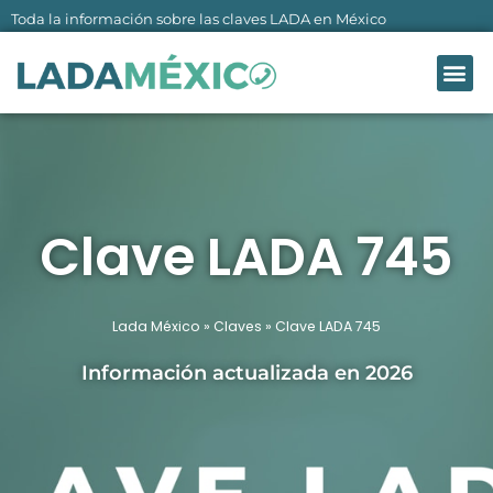
Ir
Toda la información sobre las claves LADA en México
al
Me
contenido
LADA MÉXI
SOBRE NO
Clave LADA 745
Lada México
»
Claves
»
Clave LADA 745
Información actualizada en 2026