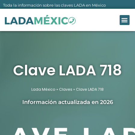
Ir
Toda la información sobre las claves LADA en México
al
Me
contenido
LADA MÉXI
SOBRE NO
Clave LADA 718
Lada México
»
Claves
»
Clave LADA 718
Información actualizada en 2026