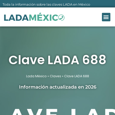
Ir
Toda la información sobre las claves LADA en México
al
Me
contenido
LADA MÉXI
SOBRE NO
Clave LADA 688
Lada México
»
Claves
»
Clave LADA 688
Información actualizada en 2026