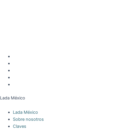
Lada México es el portal de referencia con todas las Claves Ladas
de México correspondientes a los códigos de larga distancia.
Información veraz y actualizada obtenida de Webs del
Gobierno
de México
.
Lada México
Lada México
Sobre nosotros
Claves