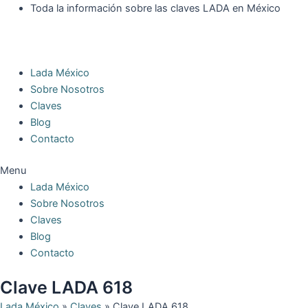
Ir
Toda la información sobre las claves LADA en México
al
contenido
Lada México
Sobre Nosotros
Claves
Blog
Contacto
Menu
Lada México
Sobre Nosotros
Claves
Blog
Contacto
Clave LADA 618
Lada México
»
Claves
»
Clave LADA 618