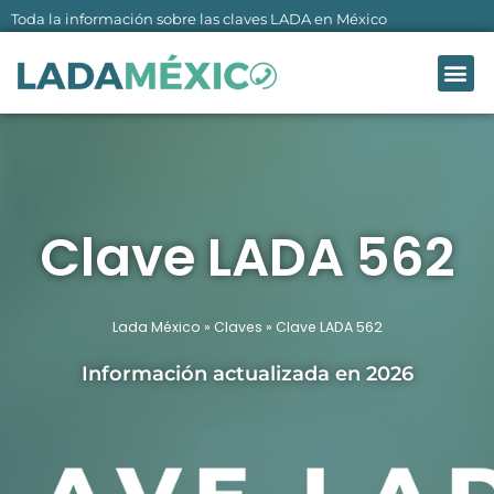
Ir
Toda la información sobre las claves LADA en México
al
Me
contenido
LADA MÉXI
SOBRE NO
Clave LADA 562
Lada México
»
Claves
»
Clave LADA 562
Información actualizada en 2026