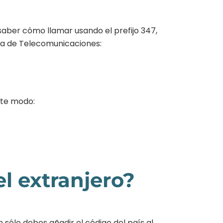
saber cómo llamar usando el prefijo 347,
ría de Telecomunicaciones:
nte modo:
l extranjero?
sólo debes añadir el código del país al