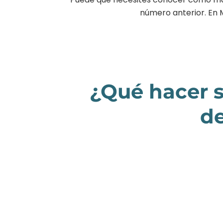
número anterior. En M
¿Qué hacer s
de