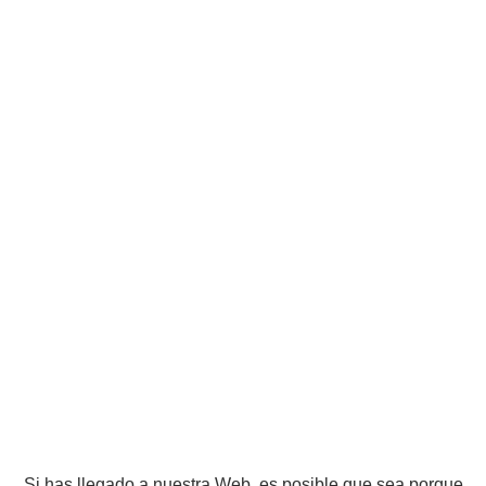
Si has llegado a nuestra Web, es posible que sea porque